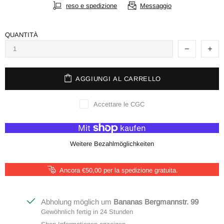
reso e spedizione
Messaggio
QUANTITÀ
AGGIUNGI AL CARRELLO
Accettare le CGC
Weitere Bezahlmöglichkeiten
Ancora €50,00 per la spedizione gratuita.
Abholung möglich um
Bananas Bergmannstr. 99
Gewöhnlich fertig in 24 Stunden