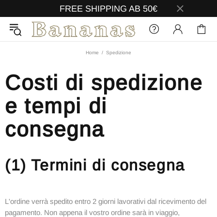
FREE SHIPPING AB 50€
Home
Spedizione
Costi di spedizione
e tempi di
consegna
(1) Termini di consegna
L'ordine verrà spedito entro 2 giorni lavorativi dal ricevimento del
pagamento. Non appena il vostro ordine sarà in viaggio,