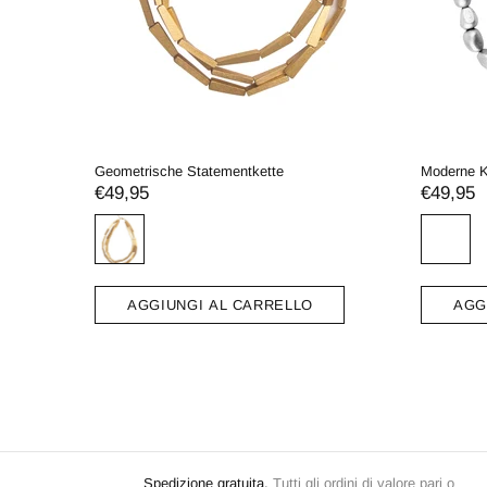
rregulären Perlen
Moderne Zweifarbige Perlenkette
€35,95
AL CARRELLO
AGGIUNGI AL CARRELLO
Spedizione gratuita.
Tutti gli ordini di valore pari o