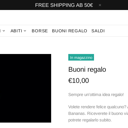
FREE SHIPPING AB 50€
I
ABITI
BORSE
BUONI REGALO
SALDI
In magazzino
Buoni regalo
€10,00
Sempre un'ottima idea regalo!
Volete rendere felice qualcuno? A
Bananas. Riceverete il buono via
potrete regalarlo subito.