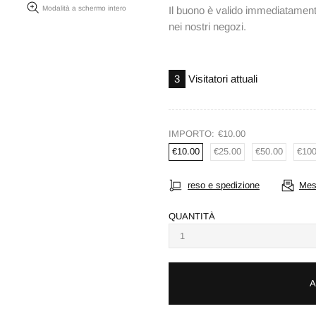
Il buono è valido immediatamente
Modalità a schermo intero
nei nostri negozi.
3
Visitatori attuali
IMPORTO:
€10.00
€10.00
€25.00
€50.00
€100
reso e spedizione
Mes
QUANTITÀ
A