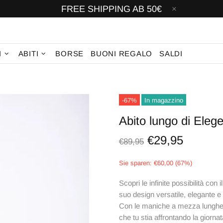
FREE SHIPPING AB 50€
I
ABITI
BORSE
BUONI REGALO
SALDI
-67%
In magazzino
Abito lungo di Elege
€29,95
€89,95
Sie sparen: €60,00 (67%)
Scopri le infinite possibilità con i
suo design versatile, elegante e 
Con le maniche a mezza lunghezz
che tu stia affrontando la giornat