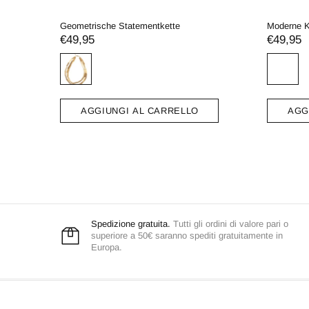
rlen
Moderne Zweifarbige Perlenkette
Verstel
€35,95
€29,
O
AGGIUNGI AL CARRELLO
A
Spedizione gratuita.
Tutti gli ordini di valore pari o
superiore a 50€ saranno spediti gratuitamente in
Europa.